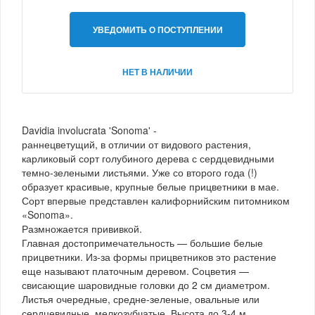
УВЕДОМИТЬ О ПОСТУПЛЕНИИ
НЕТ В НАЛИЧИИ
Davidia involucrata 'Sonoma' -
раннецветущий, в отличии от видового растения,
карликовый сорт голубиного дерева с сердцевидными
темно-зелеными листьями. Уже со второго года (!)
образует красивые, крупные белые прицветники в мае.
Сорт впервые представлен калифорнийским питомником
«Sonoma».
Размножается прививкой.
Главная достопримечательность — большие белые
прицветники. Из-за формы прицветников это растение
еще называют платочным деревом. Соцветия —
свисающие шаровидные головки до 2 см диаметром.
Листья очередные, средне-зеленые, овальные или
сердцевидные, мелкозубчатые. Высота до 3-4 м.