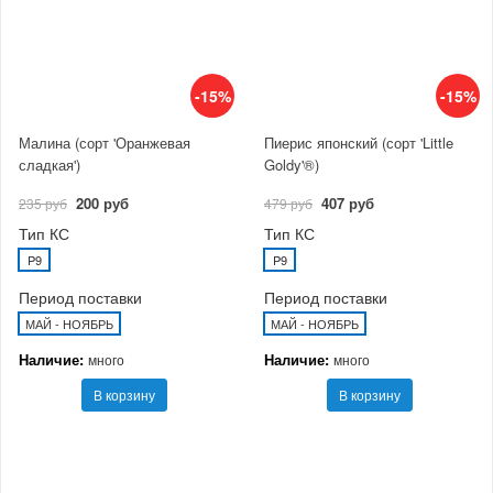
-15%
-15%
Малина (сорт 'Оранжевая
Пиерис японский (сорт 'Little
сладкая')
Goldy'®)
200 руб
407 руб
235 руб
479 руб
Тип КС
Тип КС
P9
P9
Период поставки
Период поставки
МАЙ - НОЯБРЬ
МАЙ - НОЯБРЬ
Наличие:
Наличие:
много
много
В корзину
В корзину