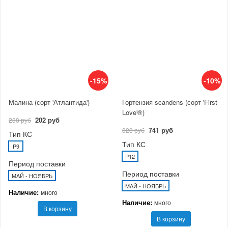
-15%
-10%
Малина (сорт 'Атлантида')
Гортензия scandens (сорт 'First
Love'®)
202 руб
238 руб
741 руб
823 руб
Тип КС
Тип КС
P9
P12
Период поставки
Период поставки
МАЙ - НОЯБРЬ
МАЙ - НОЯБРЬ
Наличие:
много
Наличие:
много
В корзину
В корзину