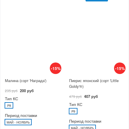
-15%
-15%
Малина (сорт 'Награда')
Пиерис японский (сорт 'Little
Goldy'®)
200 руб
235 руб
407 руб
479 руб
Тип КС
Тип КС
P9
P9
Период поставки
Период поставки
МАЙ - НОЯБРЬ
МАЙ - НОЯБРЬ