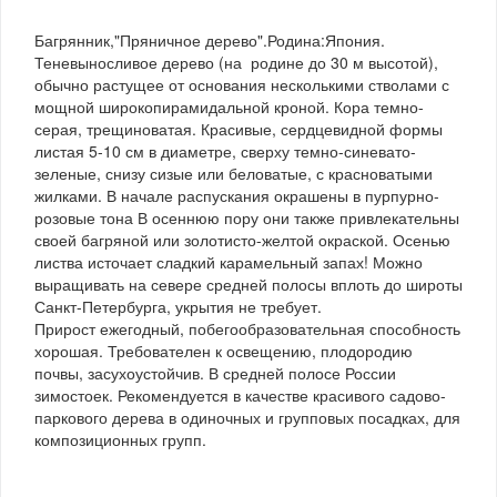
Багрянник,"Пряничное дерево".Родина:Япония.
Теневыносливое дерево (на родине до 30 м высотой),
обычно растущее от основания несколькими стволами с
мощной широкопирамидальной кроной. Кора темно-
серая, трещиноватая. Красивые, сердцевидной формы
листая 5-10 см в диаметре, сверху темно-синевато-
зеленые, снизу сизые или беловатые, с красноватыми
жилками. В начале распускания окрашены в пурпурно-
розовые тона В осеннюю пору они также привлекательны
своей багряной или золотисто-желтой окраской. Осенью
листва источает сладкий карамельный запах! Можно
выращивать на севере средней полосы вплоть до широты
Санкт-Петербурга, укрытия не требует.
Прирост ежегодный, побегообразовательная способность
хорошая. Требователен к освещению, плодородию
почвы, засухоустойчив. В средней полосе России
зимостоек. Рекомендуется в качестве красивого садово-
паркового дерева в одиночных и групповых посадках, для
композиционных групп.