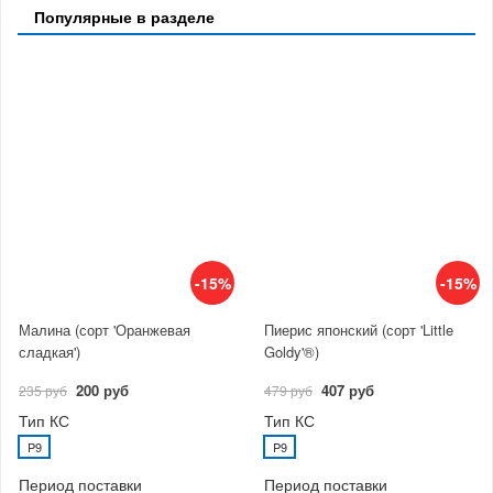
Популярные в разделе
-15%
-15%
Малина (сорт 'Оранжевая
Пиерис японский (сорт 'Little
сладкая')
Goldy'®)
200 руб
407 руб
235 руб
479 руб
Тип КС
Тип КС
P9
P9
Период поставки
Период поставки