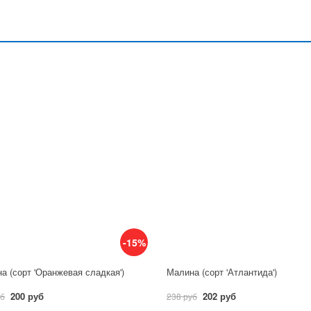
-15%
а (сорт 'Оранжевая сладкая')
Малина (сорт 'Атлантида')
200 руб
202 руб
уб
238 руб