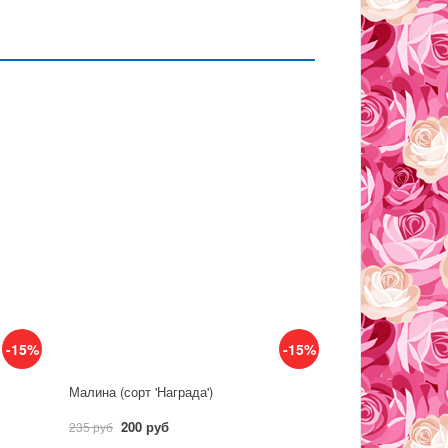
-15%
-15%
Малина (сорт 'Награда')
200 руб
235 руб