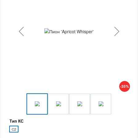
-35%
Тип КС
C2