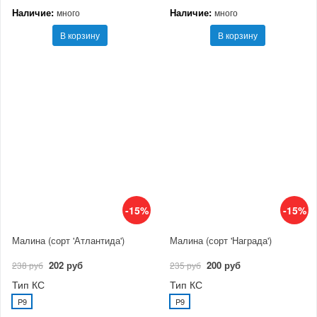
Наличие:
Наличие:
много
много
В корзину
В корзину
-15%
-15%
Малина (сорт 'Атлантида')
Малина (сорт 'Награда')
202 руб
200 руб
238 руб
235 руб
Тип КС
Тип КС
P9
P9