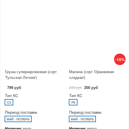
-15%
Груша суперкарликовая (сорт
Малина (сорт 'Оранжевая
'Тульская Летняя')
сладкая')
799 руб
200 руб
235 руб
Тип КС
Тип КС
C3
P9
Период поставки
Период поставки
МАЙ - НОЯБРЬ
МАЙ - НОЯБРЬ
Наличие:
Наличие:
мало
много