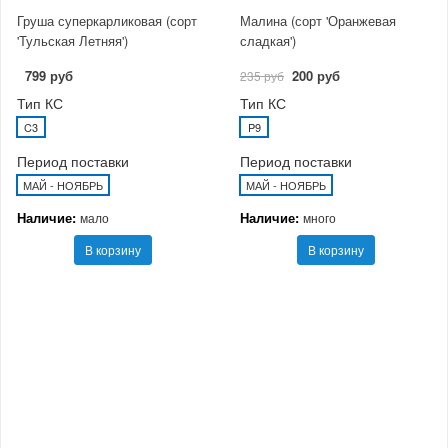
Груша суперкарликовая (сорт
Малина (сорт 'Оранжевая
'Тульская Летняя')
сладкая')
799 руб
200 руб
235 руб
Тип КС
Тип КС
C3
P9
Период поставки
Период поставки
МАЙ - НОЯБРЬ
МАЙ - НОЯБРЬ
Наличие:
Наличие:
мало
много
В корзину
В корзину