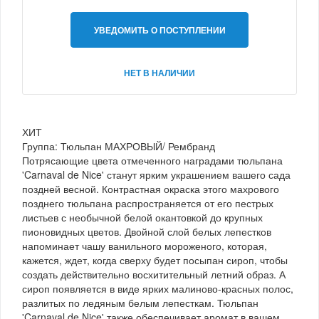
УВЕДОМИТЬ О ПОСТУПЛЕНИИ
НЕТ В НАЛИЧИИ
ХИТ
Группа: Тюльпан МАХРОВЫЙ/ Рембранд
Потрясающие цвета отмеченного наградами тюльпана
'Carnaval de Nice' станут ярким украшением вашего сада
поздней весной. Контрастная окраска этого махрового
позднего тюльпана распространяется от его пестрых
листьев с необычной белой окантовкой до крупных
пионовидных цветов. Двойной слой белых лепестков
напоминает чашу ванильного мороженого, которая,
кажется, ждет, когда сверху будет посыпан сироп, чтобы
создать действительно восхитительный летний образ. А
сироп появляется в виде ярких малиново-красных полос,
разлитых по ледяным белым лепесткам. Тюльпан
'Carnaval de Nice' также обеспечивает аромат в вашем