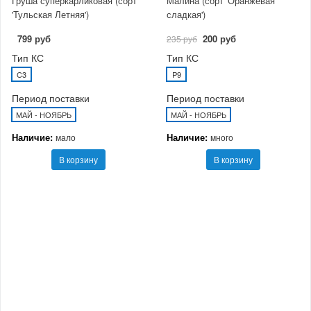
Груша суперкарликовая (сорт
Малина (сорт 'Оранжевая
'Тульская Летняя')
сладкая')
799 руб
200 руб
235 руб
Тип КС
Тип КС
C3
P9
Период поставки
Период поставки
МАЙ - НОЯБРЬ
МАЙ - НОЯБРЬ
Наличие:
Наличие:
мало
много
В корзину
В корзину