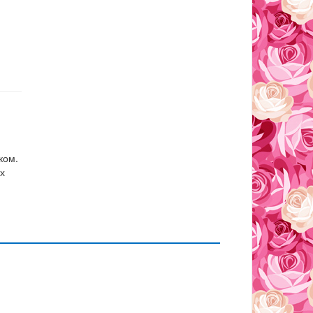
ком.
х