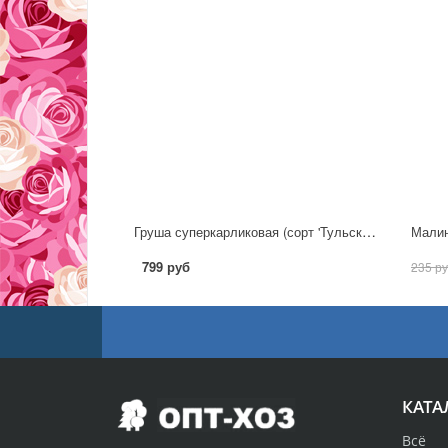
Груша суперкарликовая (сорт 'Тульская Летняя')
Малин
799 руб
235 р
КАТА
Всё