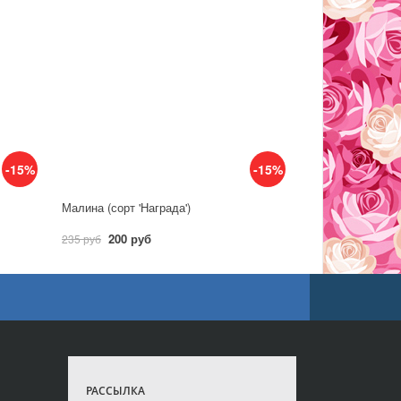
-15%
-15%
Малина (сорт 'Награда')
200 руб
235 руб
РАССЫЛКА