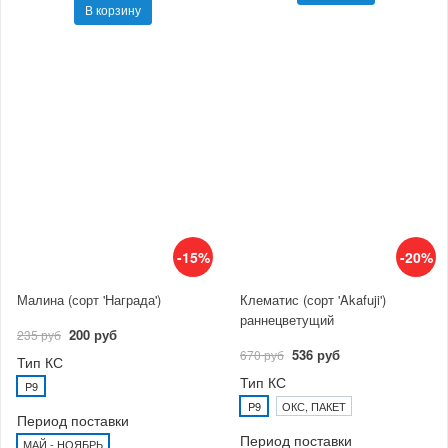
В корзину
-15%
-20%
Малина (сорт 'Награда')
Клематис (сорт 'Akafuji')
раннецветущий
200 руб
235 руб
536 руб
670 руб
Тип КС
Тип КС
P9
P9
ОКС, ПАКЕТ
Период поставки
Период поставки
МАЙ - НОЯБРЬ