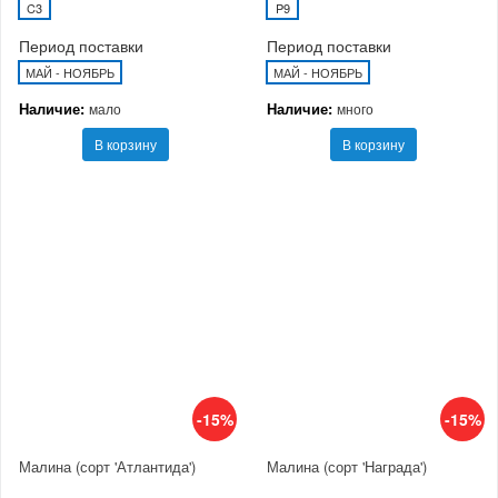
C3
P9
Период поставки
Период поставки
МАЙ - НОЯБРЬ
МАЙ - НОЯБРЬ
Наличие:
Наличие:
мало
много
В корзину
В корзину
-15%
-15%
Малина (сорт 'Атлантида')
Малина (сорт 'Награда')