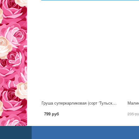
Груша суперкарликовая (сорт 'Тульская Летняя')
Малин
799 руб
235 р