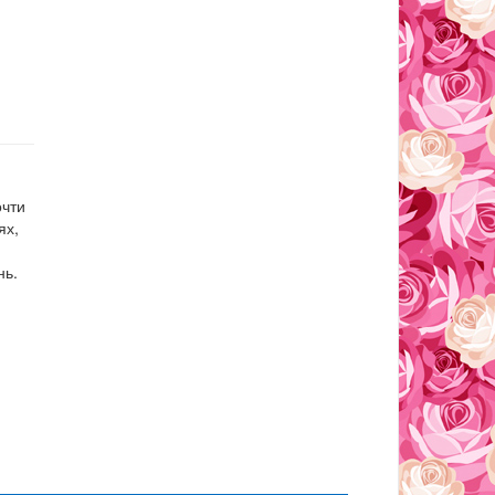
очти
ях,
нь.