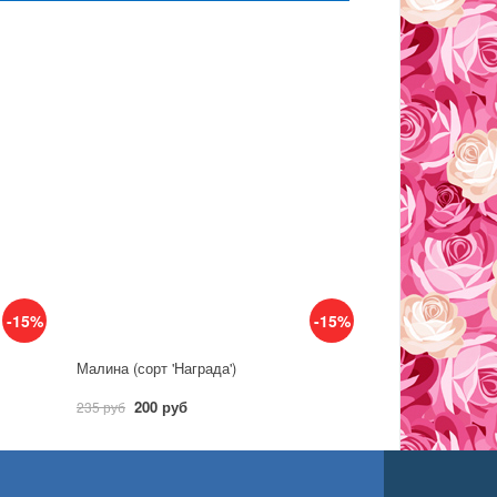
-15%
-15%
Малина (сорт 'Награда')
200 руб
235 руб