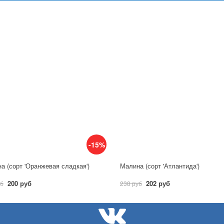
-15%
а (сорт 'Оранжевая сладкая')
Малина (сорт 'Атлантида')
200 руб
202 руб
уб
238 руб