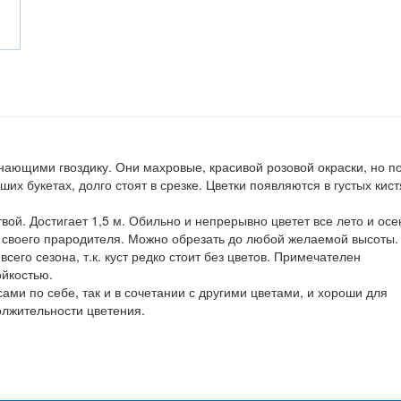
нающими гвоздику. Они махровые, красивой розовой окраски, но п
их букетах, долго стоят в срезке. Цветки появляются в густых кист
вой. Достигает 1,5 м. Обильно и непрерывно цветет все лето и осе
ше своего прародителя. Можно обрезать до любой желаемой высоты.
всего сезона, т.к. куст редко стоит без цветов. Примечателен
ойкостью.
сами по себе, так и в сочетании с другими цветами, и хороши для
олжительности цветения.