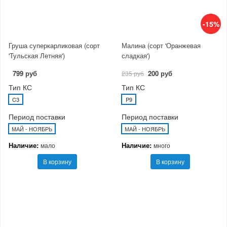
-15%
Груша суперкарликовая (сорт
Малина (сорт 'Оранжевая
'Тульская Летняя')
сладкая')
799 руб
200 руб
235 руб
Тип КС
Тип КС
C3
P9
Период поставки
Период поставки
МАЙ - НОЯБРЬ
МАЙ - НОЯБРЬ
Наличие:
Наличие:
мало
много
В корзину
В корзину