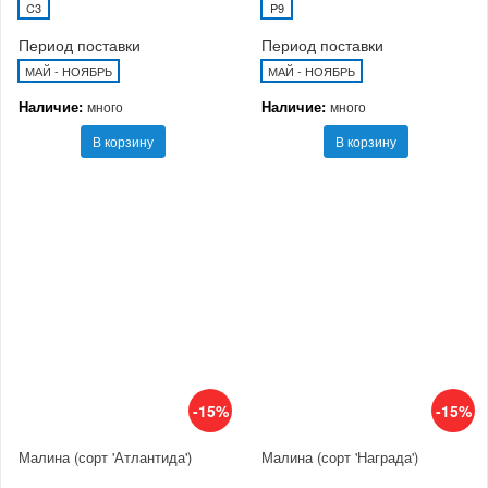
C3
P9
Период поставки
Период поставки
МАЙ - НОЯБРЬ
МАЙ - НОЯБРЬ
Наличие:
Наличие:
много
много
В корзину
В корзину
-15%
-15%
Малина (сорт 'Атлантида')
Малина (сорт 'Награда')