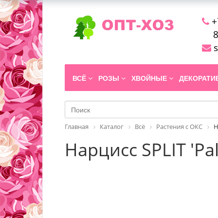
+
8
s
ВСЁ
РОЗЫ
ХВОЙНЫЕ
ДЕКОРАТ
Главная
Каталог
Всё
Растения с ОКС
Н
Нарцисс SPLIT 'Pa