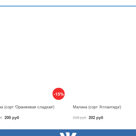
-15%
а (сорт 'Оранжевая сладкая')
Малина (сорт 'Атлантида')
200 руб
202 руб
уб
238 руб