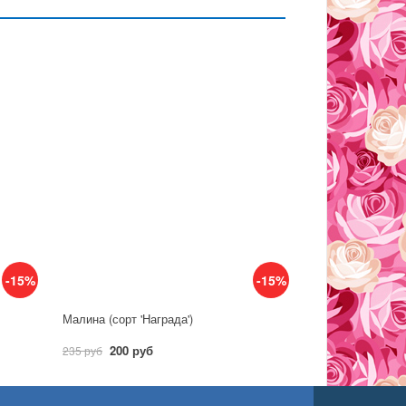
-15%
-15%
Малина (сорт 'Награда')
200 руб
235 руб