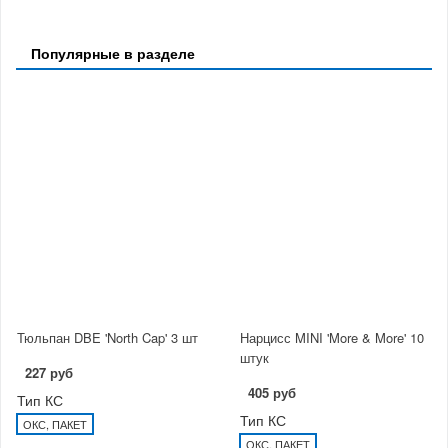
Популярные в разделе
Тюльпан DBE 'North Cap' 3 шт
Нарцисс MINI 'More & More' 10
штук
227 руб
405 руб
Тип КС
Тип КС
ОКС, ПАКЕТ
ОКС, ПАКЕТ