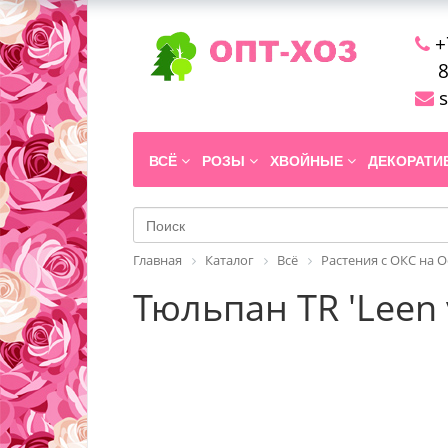
+
8
s
ВСЁ
РОЗЫ
ХВОЙНЫЕ
ДЕКОРАТ
Главная
Каталог
Всё
Растения с ОКС на 
Тюльпан TR 'Leen 