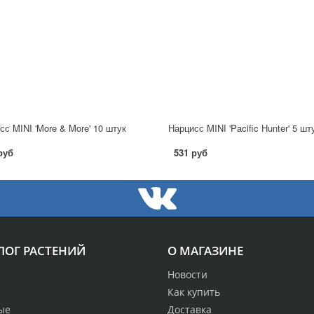
сс MINI 'More & More' 10 штук
Нарцисс MINI 'Pacific Hunter' 5 шт
руб
531 руб
ЛОГ РАСТЕНИЙ
О МАГАЗИНЕ
Новости
Как купить
ые
Доставка