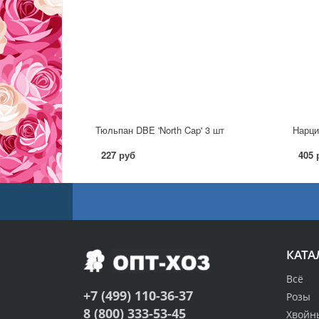
Тюльпан DBE 'North Cap' 3 шт
Нарци
227 руб
405 
КАТА
Всё
+7 (499) 110-36-37
Розы
8 (800) 333-53-45
Хвойн