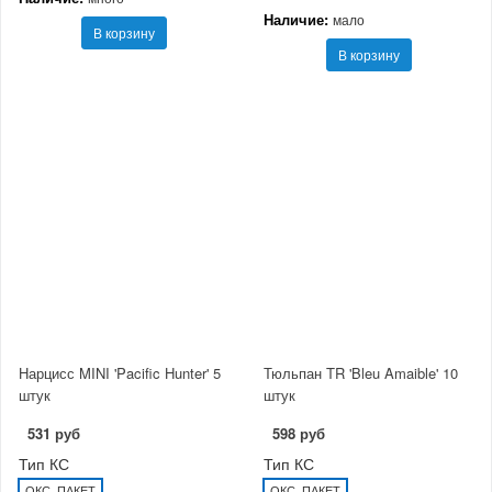
Наличие:
мало
В корзину
В корзину
Нарцисс MINI 'Pacific Hunter' 5
Тюльпан TR 'Bleu Amaible' 10
штук
штук
531 руб
598 руб
Тип КС
Тип КС
ОКС, ПАКЕТ
ОКС, ПАКЕТ