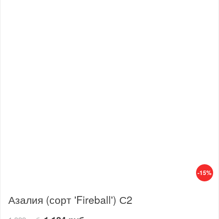
-15%
Азалия (сорт 'Fireball') С2