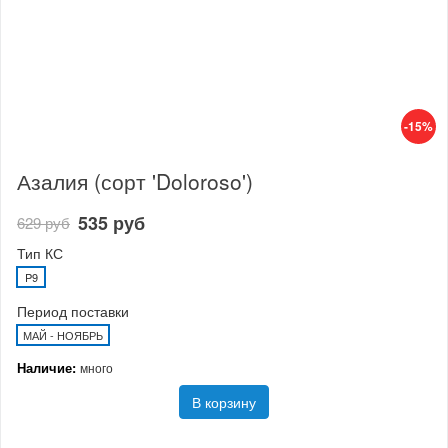
-15%
Азалия (сорт 'Doloroso')
535 руб
629 руб
Тип КС
P9
Период поставки
МАЙ - НОЯБРЬ
Наличие:
много
В корзину