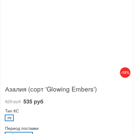
-15%
Азалия (сорт 'Glowing Embers')
535 руб
629 руб
Тип КС
P9
Период поставки