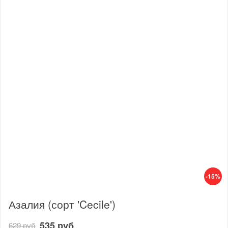
-15%
Азалия (сорт 'Cecile')
535 руб
629 руб