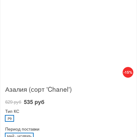
-15%
Азалия (сорт 'Chanel')
535 руб
629 руб
Тип КС
P9
Период поставки
МАЙ - НОЯБРЬ