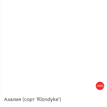
-15%
Азалия (сорт 'Klondyke')