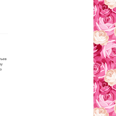
тьев
шу
но
м