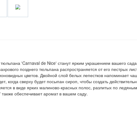
юльпана 'Carnaval de Nice' станут ярким украшением вашего сада
махрового позднего тюльпана распространяется от его пестрых лис
ионовидных цветов. Двойной слой белых лепестков напоминает ча
дет, когда сверху будет посыпан сироп, чтобы создать действитель
ляется в виде ярких малиново-красных полос, разлитых по ледяны
' также обеспечивает аромат в вашем саду.