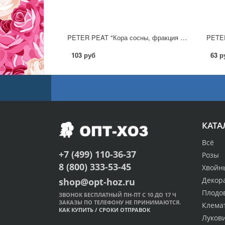
PETER PEAT "Кора сосны, фракция 5-25 мм", 2л
103 руб
63 р
КАТА
Всё
+7 (499) 110-36-37
Розы
8 (800) 333-53-45
Хвойн
Декор
shop@opt-hoz.ru
Плодо
ЗВОНОК БЕСПЛАТНЫЙ ПН-ПТ С 10 ДО 17 Ч
ЗАКАЗЫ ПО ТЕЛЕФОНУ НЕ ПРИНИМАЮТСЯ.
Клема
КАК КУПИТЬ
/
СРОКИ ОТПРАВОК
Луков