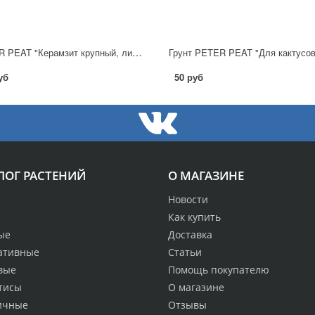
PETER PEAT "Керамзит крупный, линия Вита", 2л
уб
50 руб
ЛОГ РАСТЕНИЙ
О МАГАЗИНЕ
Новости
Как купить
ые
Доставка
ативные
Статьи
вые
Помощь покупателю
тисы
О магазине
ичные
Отзывы