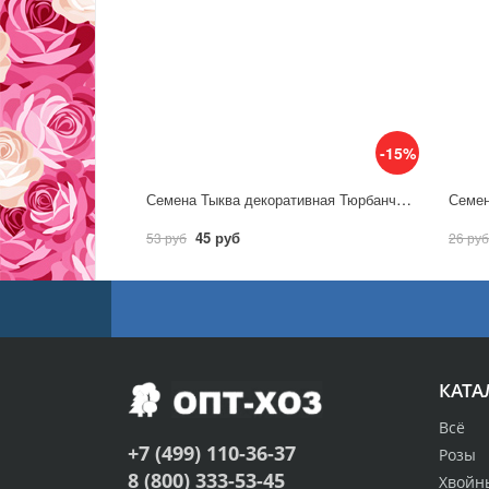
-15%
Семена Тыква декоративная Тюрбанчик / Аэлита
45 руб
53 руб
26 руб
КАТА
Всё
+7 (499) 110-36-37
Розы
8 (800) 333-53-45
Хвойн