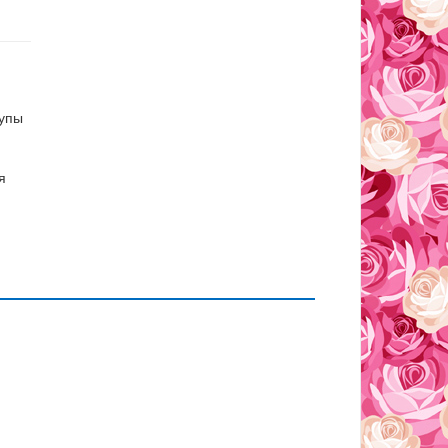
супы
я