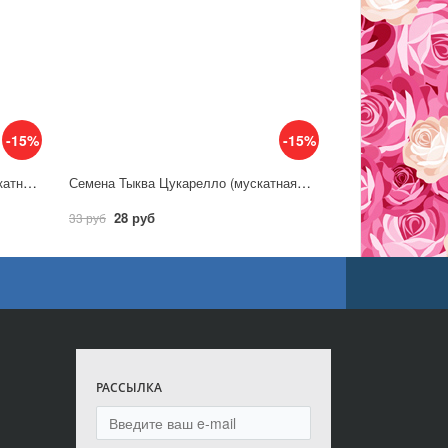
-15%
-15%
Семена Тыква Прикубанская, мускатная 2,0г / Гавриш
Семена Тыква Цукарелло (мускатная)/ Аэлита
28 руб
33 руб
РАССЫЛКА