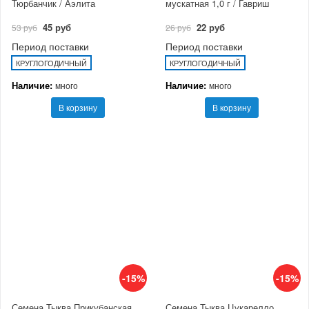
Тюрбанчик / Аэлита
мускатная 1,0 г / Гавриш
45 руб
22 руб
53 руб
26 руб
Период поставки
Период поставки
КРУГЛОГОДИЧНЫЙ
КРУГЛОГОДИЧНЫЙ
Наличие:
Наличие:
много
много
В корзину
В корзину
-15%
-15%
Семена Тыква Прикубанская,
Семена Тыква Цукарелло