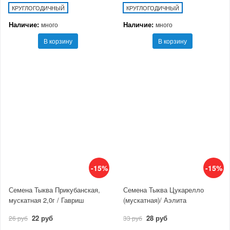
КРУГЛОГОДИЧНЫЙ
КРУГЛОГОДИЧНЫЙ
Наличие:
Наличие:
много
много
В корзину
В корзину
-15%
-15%
Семена Тыква Прикубанская,
Семена Тыква Цукарелло
мускатная 2,0г / Гавриш
(мускатная)/ Аэлита
22 руб
28 руб
26 руб
33 руб