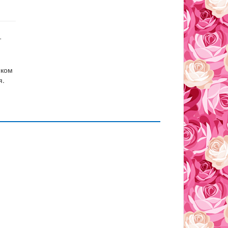
т
иком
я.