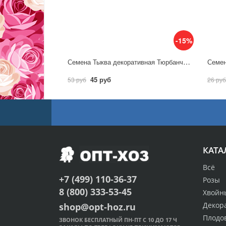
-15%
Семена Тыква декоративная Тюрбанчик / Аэлита
45 руб
53 руб
26 руб
КАТА
Всё
+7 (499) 110-36-37
Розы
8 (800) 333-53-45
Хвойн
Декор
shop@opt-hoz.ru
Плодо
ЗВОНОК БЕСПЛАТНЫЙ ПН-ПТ С 10 ДО 17 Ч