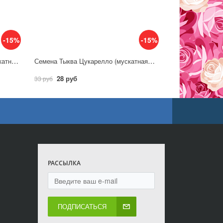
-15%
-15%
Семена Тыква Прикубанская, мускатная 2,0г / Гавриш
Семена Тыква Цукарелло (мускатная)/ Аэлита
28 руб
33 руб
РАССЫЛКА
ПОДПИСАТЬСЯ