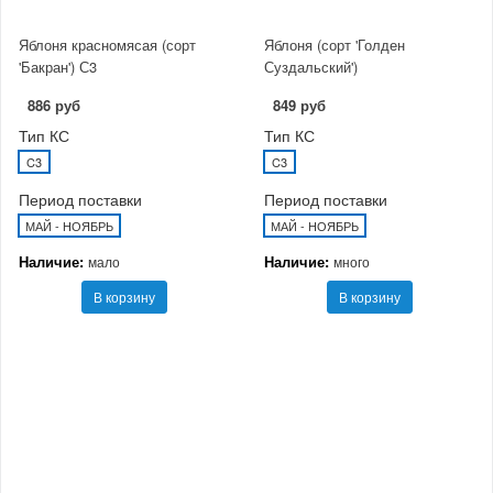
Яблоня красномясая (сорт
Яблоня (сорт 'Голден
'Бакран') С3
Суздальский')
886 руб
849 руб
Тип КС
Тип КС
C3
C3
Период поставки
Период поставки
МАЙ - НОЯБРЬ
МАЙ - НОЯБРЬ
Наличие:
Наличие:
мало
много
В корзину
В корзину