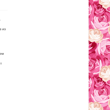
.
в из
чем
т