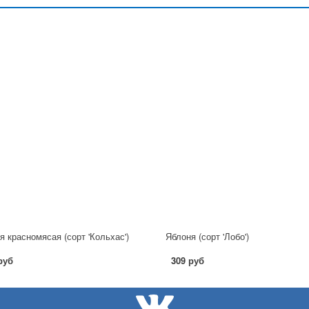
я красномясая (сорт 'Кольхас')
Яблоня (сорт 'Лобо')
руб
309 руб