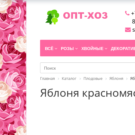
+
8
s
ВСЁ
РОЗЫ
ХВОЙНЫЕ
ДЕКОРАТ
Главная
Каталог
Плодовые
Яблоня
Яб
Яблоня красномяса