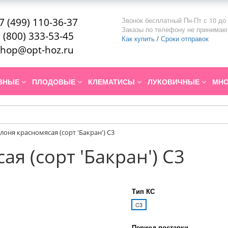
Звонок бесплатный Пн-Пт с 10 до 
7 (499) 110-36-37
Заказы по телефону не принимаю
 (800) 333-53-45
Как купить
/
Сроки отправок
hop@opt-hoz.ru
ИВНЫЕ
ПЛОДОВЫЕ
КЛЕМАТИСЫ
ЛУКОВИЧНЫЕ
МНО
лоня красномясая (сорт 'Бакран') С3
я (сорт 'Бакран') С3
Тип КС
C3
Период поставки