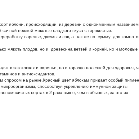
сорт яблони, происходящий из деревни с одноименным названием
 сочной нежной мякотью сладкого вкуса с терпкостью.
ереработку-варенье, джемы и сок, а так же на сумму для компото
ко мякоть плодов, но и древесина ветвей и корней, но и молодые
дят в заготовках и варенье, но и гораздо полезней для здоровья, 
таминов и антиоксидантов.
ым спросом на рынке.Красный цвет яблокам придает особый пигмен
е микроорганизмы, способствуя укреплению иммунной защиты
асномясистых сортах в 2 раза выше, чем в обычных, за что их