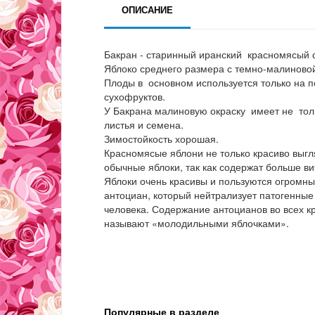
ОПИСАНИЕ
Бакран - старинный иранский красномясый 
Яблоко среднего размера с темно-малиновой
Плоды в основном используется только на п
сухофруктов.
У Бакрана малиновую окраску имеет не толь
листья и семена.
Зимостойкость хорошая.
Красномясые яблони не только красиво выгля
обычные яблоки, так как содержат больше ви
Яблоки очень красивы и пользуются огромн
антоциан, который нейтрализует патогенны
человека. Содержание антоцианов во всех кр
называют «молодильными яблочками».
Популярные в разделе