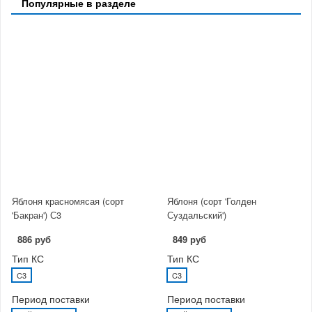
Популярные в разделе
Яблоня красномясая (сорт
Яблоня (сорт 'Голден
'Бакран') С3
Суздальский')
886 руб
849 руб
Тип КС
Тип КС
C3
C3
Период поставки
Период поставки