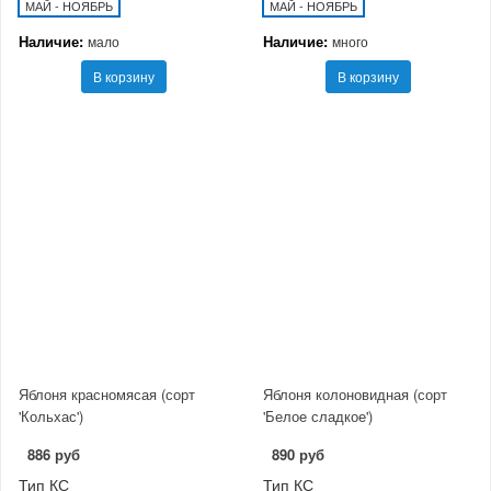
МАЙ - НОЯБРЬ
МАЙ - НОЯБРЬ
Наличие:
Наличие:
мало
много
В корзину
В корзину
Яблоня красномясая (сорт
Яблоня колоновидная (сорт
'Кольхас')
'Белое сладкое')
886 руб
890 руб
Тип КС
Тип КС