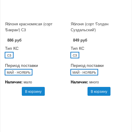
Яблоня красномясая (сорт
Яблоня (сорт 'Голден
'Бакран') С3
Суздальский')
886 руб
849 руб
Тип КС
Тип КС
C3
C3
Период поставки
Период поставки
МАЙ - НОЯБРЬ
МАЙ - НОЯБРЬ
Наличие:
Наличие:
мало
много
В корзину
В корзину