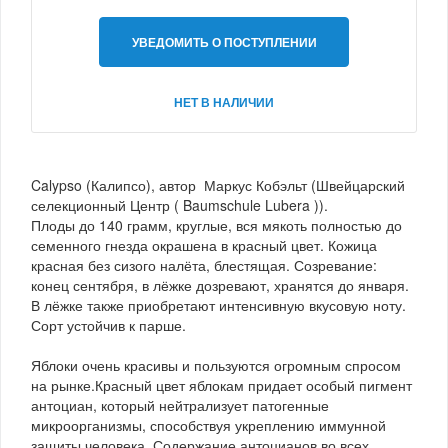
УВЕДОМИТЬ О ПОСТУПЛЕНИИ
НЕТ В НАЛИЧИИ
Calypso (Калипсо), автор Маркус Кобэльт (Швейцарский
селекционный Центр ( Baumschule Lubera )).
Плоды до 140 грамм, круглые, вся мякоть полностью до
семенного гнезда окрашена в красный цвет. Кожица
красная без сизого налёта, блестящая. Созревание:
конец сентября, в лёжке дозревают, хранятся до января.
В лёжке также приобретают интенсивную вкусовую ноту.
Сорт устойчив к парше.
Яблоки очень красивы и пользуются огромным спросом
на рынке.Красный цвет яблокам придает особый пигмент
антоциан, который нейтрализует патогенные
микроорганизмы, способствуя укреплению иммунной
защиты человека. Содержание антоцианов во всех