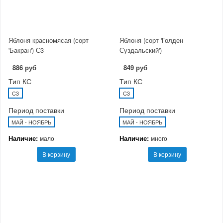
Яблоня красномясая (сорт
Яблоня (сорт 'Голден
'Бакран') С3
Суздальский')
886 руб
849 руб
Тип КС
Тип КС
C3
C3
Период поставки
Период поставки
МАЙ - НОЯБРЬ
МАЙ - НОЯБРЬ
Наличие:
Наличие:
мало
много
В корзину
В корзину