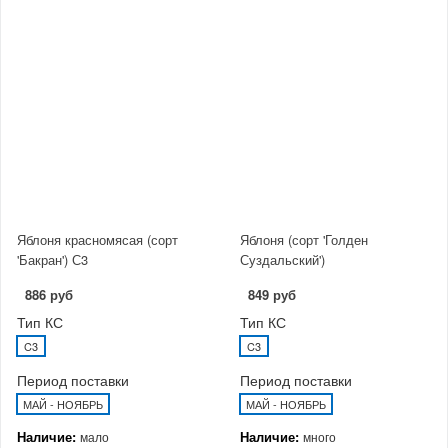
Яблоня красномясая (сорт
Яблоня (сорт 'Голден
'Бакран') С3
Суздальский')
886 руб
849 руб
Тип КС
Тип КС
C3
C3
Период поставки
Период поставки
МАЙ - НОЯБРЬ
МАЙ - НОЯБРЬ
Наличие:
Наличие:
мало
много