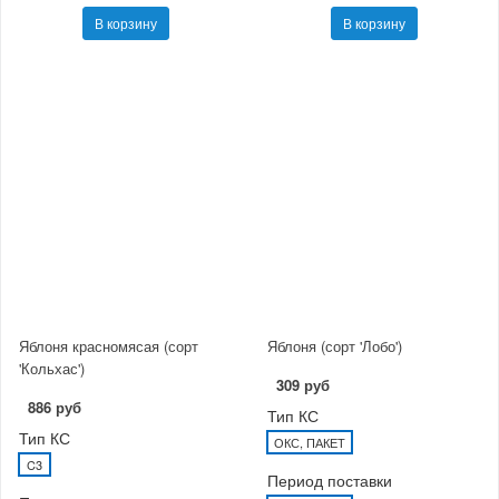
В корзину
В корзину
Яблоня красномясая (сорт
Яблоня (сорт 'Лобо')
'Кольхас')
309 руб
886 руб
Тип КС
Тип КС
ОКС, ПАКЕТ
C3
Период поставки