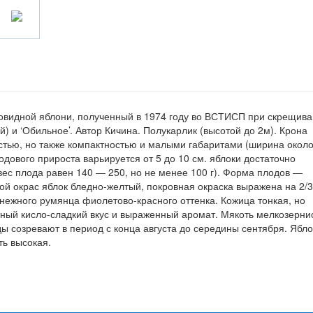
новидной яблони, полученный в 1974 году во ВСТИСП при скрещив
й) и ‘Обильное’. Автор Кичина. Полукарлик (высотой до 2м). Крона
стью, но также компактностью и малыми габаритами (ширина около
дового прироста варьируется от 5 до 10 см. яблоки достаточно
вес плода равен 140 — 250, но не менее 100 г). Форма плодов —
й окрас яблок бледно-желтый, покровная окраска выражена на 2/3
 нежного румянца фиолетово-красного оттенка. Кожица тонкая, но
тный кисло-сладкий вкус и выраженный аромат. Мякоть мелкозерни
ды созревают в период с конца августа до середины сентября. Ябло
ть высокая.