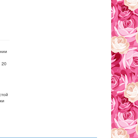
ании
 20
стой
ки