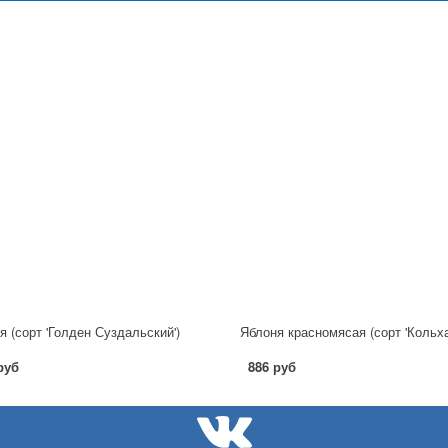
я (сорт 'Голден Суздальский')
Яблоня красномясая (сорт 'Кольха
руб
886 руб