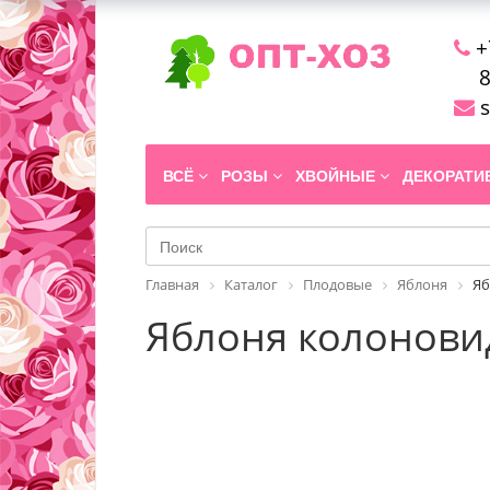
+
8
s
ВСЁ
РОЗЫ
ХВОЙНЫЕ
ДЕКОРАТ
Главная
Каталог
Плодовые
Яблоня
Яб
Яблоня колоновид