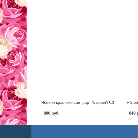
Яблоня красномясая (сорт 'Бакран') С3
Яблон
886 руб
849 