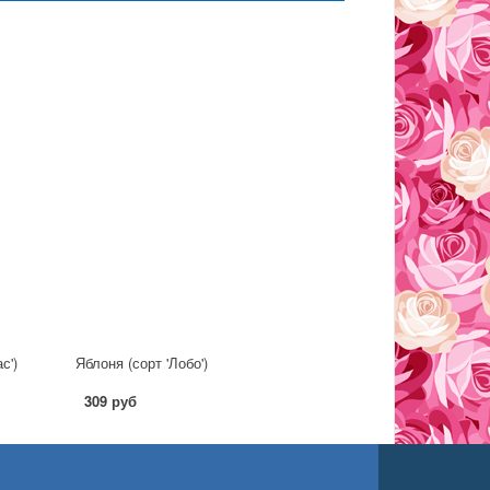
с')
Яблоня (сорт 'Лобо')
309 руб