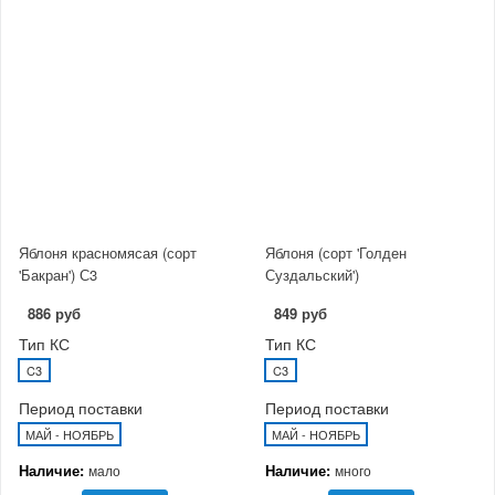
Яблоня красномясая (сорт
Яблоня (сорт 'Голден
'Бакран') С3
Суздальский')
886 руб
849 руб
Тип КС
Тип КС
C3
C3
Период поставки
Период поставки
МАЙ - НОЯБРЬ
МАЙ - НОЯБРЬ
Наличие:
Наличие:
мало
много