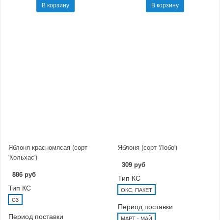
В корзину
В корзину
Яблоня красномясая (сорт
Яблоня (сорт 'Лобо')
'Кольхас')
309 руб
886 руб
Тип КС
Тип КС
ОКС, ПАКЕТ
C3
Период поставки
Период поставки
МАРТ - МАЙ