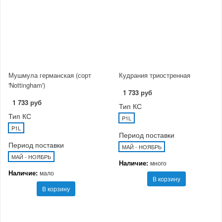
Мушмула германская (сорт
Кудрания триостренная
'Nottingham')
1 733 руб
1 733 руб
Тип КС
Тип КС
P1L
P1L
Период поставки
Период поставки
МАЙ - НОЯБРЬ
МАЙ - НОЯБРЬ
Наличие:
много
Наличие:
мало
В корзину
В корзину