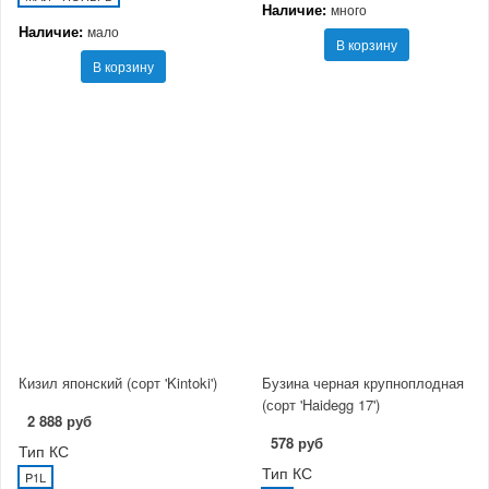
Наличие:
много
Наличие:
мало
В корзину
В корзину
Кизил японский (сорт 'Kintoki')
Бузина черная крупноплодная
(сорт 'Haidegg 17')
2 888 руб
578 руб
Тип КС
Тип КС
P1L