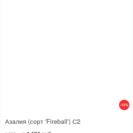
-15%
Азалия (сорт 'Fireball') С2