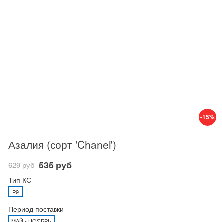
-15%
Азалия (сорт 'Chanel')
535 руб
629 руб
Тип КС
P9
Период поставки
МАЙ - НОЯБРЬ