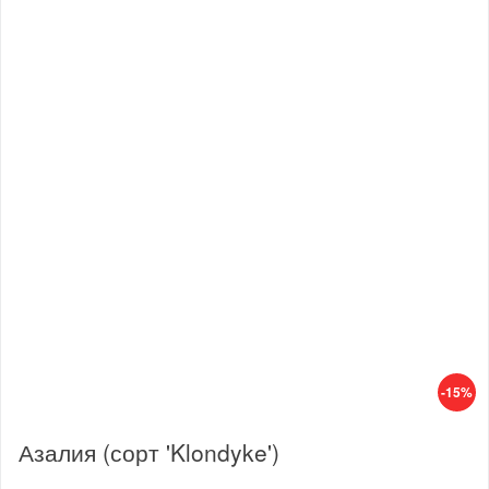
-15%
Азалия (сорт 'Klondyke')