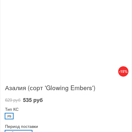
-15%
Азалия (сорт 'Glowing Embers')
535 руб
629 руб
Тип КС
P9
Период поставки