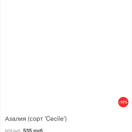
-15%
Азалия (сорт 'Cecile')
535 руб
629 руб