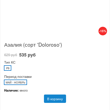
-15%
Азалия (сорт 'Doloroso')
535 руб
629 руб
Тип КС
P9
Период поставки
МАЙ - НОЯБРЬ
Наличие:
много
В корзину