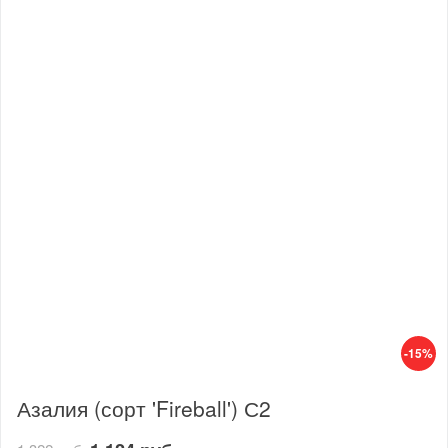
-15%
Азалия (сорт 'Fireball') С2