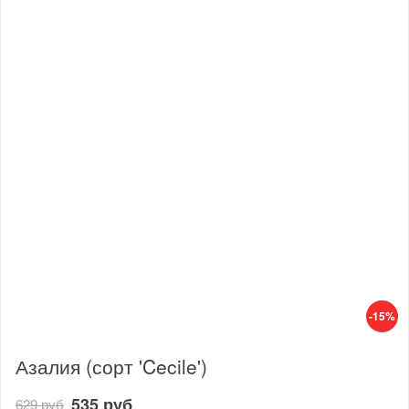
-15%
Азалия (сорт 'Cecile')
535 руб
629 руб