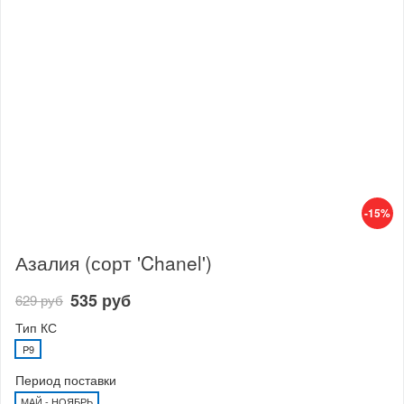
-15%
Азалия (сорт 'Chanel')
535 руб
629 руб
Тип КС
P9
Период поставки
МАЙ - НОЯБРЬ