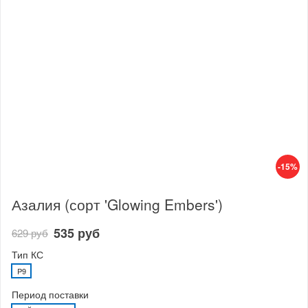
-15%
Азалия (сорт 'Glowing Embers')
535 руб
629 руб
Тип КС
P9
Период поставки