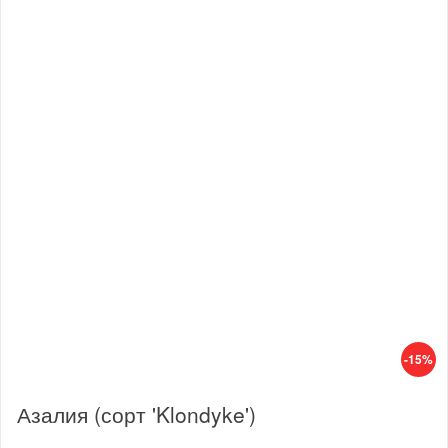
-15%
Азалия (сорт 'Klondyke')