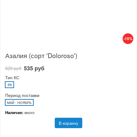
-15%
Азалия (сорт 'Doloroso')
535 руб
629 руб
Тип КС
P9
Период поставки
МАЙ - НОЯБРЬ
Наличие:
много
В корзину