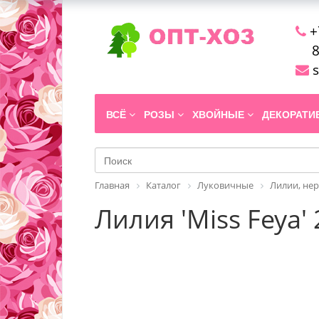
+
8
s
ВСЁ
РОЗЫ
ХВОЙНЫЕ
ДЕКОРАТ
Главная
Каталог
Луковичные
Лилии, не
Лилия 'Miss Feya'