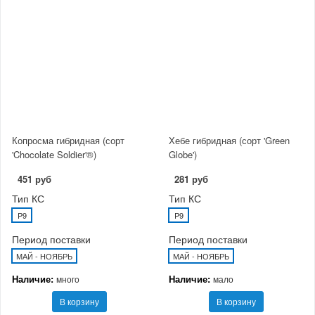
Копросма гибридная (сорт
Хебе гибридная (сорт 'Green
'Chocolate Soldier'®)
Globe')
451 руб
281 руб
Тип КС
Тип КС
P9
P9
Период поставки
Период поставки
МАЙ - НОЯБРЬ
МАЙ - НОЯБРЬ
Наличие:
Наличие:
много
мало
В корзину
В корзину