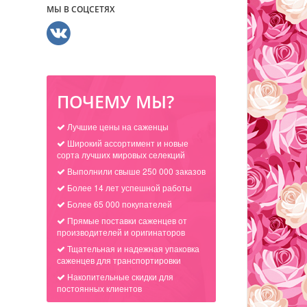
МЫ В СОЦСЕТЯХ
ПОЧЕМУ МЫ?
Лучшие цены на саженцы
Широкий ассортимент и новые
сорта лучших мировых селекций
Выполнили свыше 250 000 заказов
Более 14 лет успешной работы
Более 65 000 покупателей
Прямые поставки саженцев от
производителей и оригинаторов
Тщательная и надежная упаковка
саженцев для транспортировки
Накопительные скидки для
постоянных клиентов