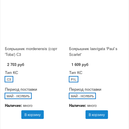
Боярышник mordenensis (сорт
Боярышник laevigata 'Paul`s
'Toba') С3
Scarlet'
2 703 руб
1 609 руб
Тип КС
Тип КС
C3
P1L
Период поставки
Период поставки
МАЙ - НОЯБРЬ
МАЙ - НОЯБРЬ
Наличие:
Наличие:
много
много
В корзину
В корзину