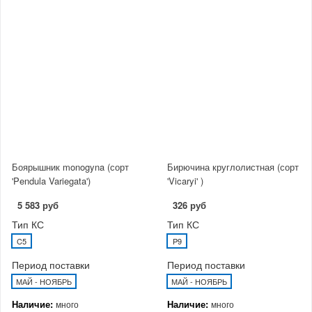
Боярышник monogyna (сорт
Бирючина круглолистная (сорт
'Pendula Variegata')
'Vicaryi' )
5 583 руб
326 руб
Тип КС
Тип КС
C5
P9
Период поставки
Период поставки
МАЙ - НОЯБРЬ
МАЙ - НОЯБРЬ
Наличие:
Наличие:
много
много