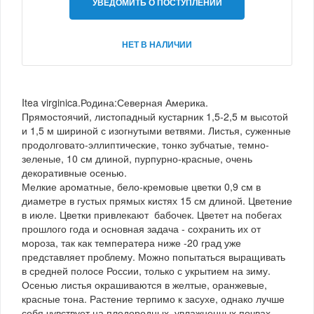
УВЕДОМИТЬ О ПОСТУПЛЕНИИ
НЕТ В НАЛИЧИИ
Itea virginica.Родина:Северная Америка.
Прямостоячий, листопадный кустарник 1,5-2,5 м высотой
и 1,5 м шириной с изогнутыми ветвями. Листья, суженные
продолговато-эллиптические, тонко зубчатые, темно-
зеленые, 10 см длиной, пурпурно-красные, очень
декоративные осенью.
Мелкие ароматные, бело-кремовые цветки 0,9 см в
диаметре в густых прямых кистях 15 см длиной. Цветение
в июле. Цветки привлекают бабочек. Цветет на побегах
прошлого года и основная задача - сохранить их от
мороза, так как температера ниже -20 град уже
представляет проблему. Можно попытаться выращивать
в средней полосе России, только с укрытием на зиму.
Осенью листья окрашиваются в желтые, оранжевые,
красные тона. Растение терпимо к засухе, однако лучше
себя чувствует на плодородных, увлажненных почвах.