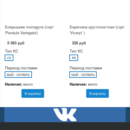
Боярышник monogyna (сорт
Бирючина круглолистная (сорт
'Pendula Variegata')
'Vicaryi' )
5 583 руб
326 руб
Тип КС
Тип КС
C5
P9
Период поставки
Период поставки
МАЙ - НОЯБРЬ
МАЙ - НОЯБРЬ
Наличие:
Наличие:
много
много
В корзину
В корзину