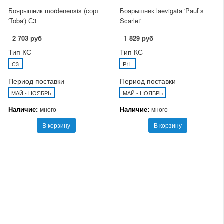
Боярышник mordenensis (сорт
Боярышник laevigata 'Paul`s
'Toba') С3
Scarlet'
2 703 руб
1 829 руб
Тип КС
Тип КС
C3
P1L
Период поставки
Период поставки
МАЙ - НОЯБРЬ
МАЙ - НОЯБРЬ
Наличие:
Наличие:
много
много
В корзину
В корзину