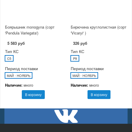
Боярышник monogyna (сорт
Бирючина круглолистная (сорт
'Pendula Variegata')
'Vicaryi' )
5 583 руб
326 руб
Тип КС
Тип КС
C5
P9
Период поставки
Период поставки
МАЙ - НОЯБРЬ
МАЙ - НОЯБРЬ
Наличие:
Наличие:
много
много
В корзину
В корзину