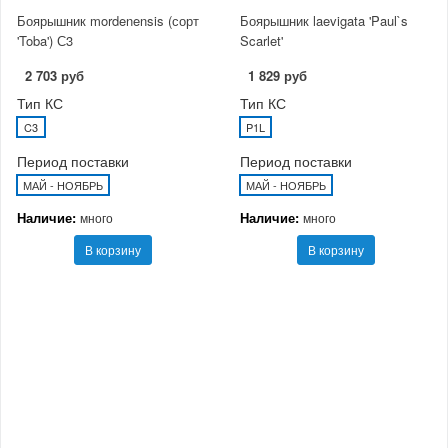
Боярышник mordenensis (сорт
Боярышник laevigata 'Paul`s
'Toba') С3
Scarlet'
2 703 руб
1 829 руб
Тип КС
Тип КС
C3
P1L
Период поставки
Период поставки
МАЙ - НОЯБРЬ
МАЙ - НОЯБРЬ
Наличие:
Наличие:
много
много
В корзину
В корзину