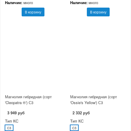
Наличие:
Наличие:
много
много
В корзину
В корзину
Магнолия гибридная (сорт
Магнолия гибридная (сорт
'Cleopatra ®') С3
'Ossie's Yellow') С3
3 949 руб
2 332 руб
Тип КС
Тип КС
C3
C3