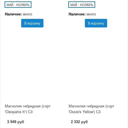
МАЙ - НОЯБРЬ
МАЙ - НОЯБРЬ
Наличие:
Наличие:
много
много
В корзину
В корзину
Магнолия гибридная (сорт
Магнолия гибридная (сорт
'Cleopatra ®') С3
'Ossie's Yellow') С3
3 949 руб
2 332 руб