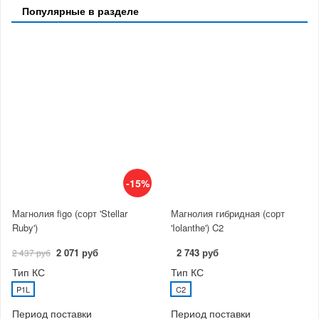
Популярные в разделе
-15%
Магнолия figo (сорт 'Stellar
Магнолия гибридная (сорт
Ruby')
'Iolanthe') C2
2 071 руб
2 743 руб
2 437 руб
Тип КС
Тип КС
P1L
C2
Период поставки
Период поставки