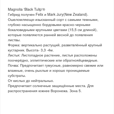
Magnolia 'Black Tulip'®
Гибрид получен Felix и Mark Jury(New Zealand).
Ошеломляюще-изысканный сорт с самыми темными,
глубоко насыщенно бордовыми-красно-черными
бокаловидными крупными цветами (15,5 см длиной),
которые появляются ранней весной до появления
листвы.
Форма: вертикально растущий, разветвлённый крупный
кустарник. Высота- 3,3 -4м.
Листья: Листопадное растение, листья расположены
поочерёдно, эллиптические или обратнояйцевидные.
Почва: Предпочитает гумусные, равномерно свежие или
влажные, очень рыхлые и хорошо проницаемые
субстраты.
От кислых до нейтральных.
Предпочитает солнечные защищённые места. Для
распространения южнее Воронежа. Зона 5.