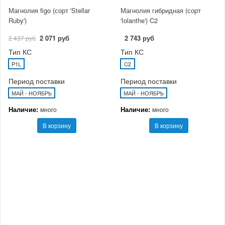
Магнолия figo (сорт 'Stellar
Магнолия гибридная (сорт
Ruby')
'Iolanthe') C2
2 071 руб
2 743 руб
2 437 руб
Тип КС
Тип КС
P1L
C2
Период поставки
Период поставки
МАЙ - НОЯБРЬ
МАЙ - НОЯБРЬ
Наличие:
Наличие:
много
много
В корзину
В корзину