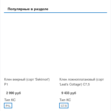
Популярные в разделе
Клен веерный (сорт 'Sekimori')
Клен ложноплатановый (сорт
P1
'Leat's Cottage') C7,5
2 990 руб
9 433 руб
Тип КС
Тип КС
P1L
C7,5