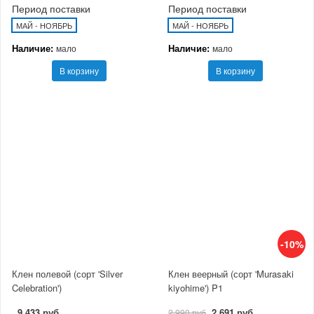
Период поставки
Период поставки
МАЙ - НОЯБРЬ
МАЙ - НОЯБРЬ
Наличие:
Наличие:
мало
мало
В корзину
В корзину
-10%
Клен полевой (сорт 'Silver
Клен веерный (сорт 'Murasaki
Celebration')
kiyohime') P1
9 433 руб
2 691 руб
2 990 руб